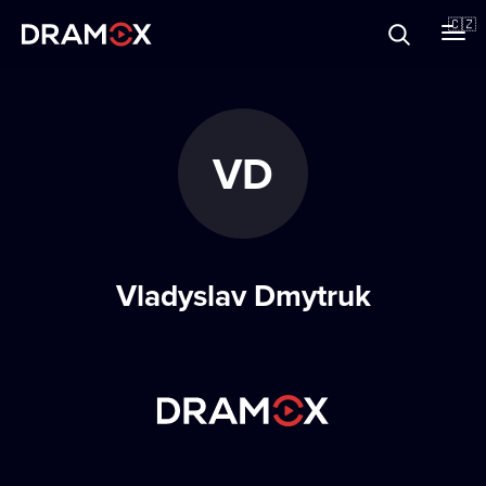
O Dramoxu
🇨🇿
Dárkové poukazy
VD
Registrujte se
Vladyslav Dmytruk