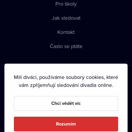
Pro školy
Jak sledovat
Kontakt
Často se ptáte
Milí diváci, používáme soubory cookies, které
vám zpříjemňují sledování divadla online.
Podmínky používání
•
Ochrana soukromí
•
Zásady používání
Chci vědět víc
Cookies
•
Autorská práva
•
Vysílání
Od září 2024 Dramox s.r.o. vlastní Nadace Livesport.
Rozumím