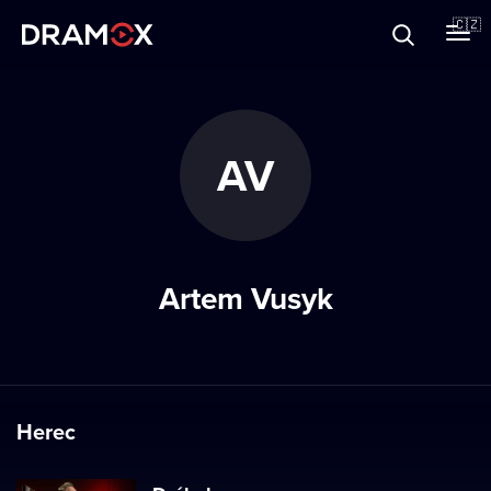
O Dramoxu
🇨🇿
Dárkové poukazy
AV
Registrujte se
Artem Vusyk
Herec