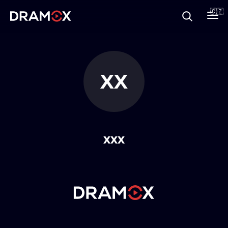
O Dramoxu
🇨🇿
Dárkové poukazy
XX
Registrujte se
xxx