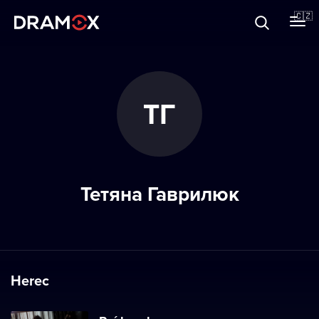
O Dramoxu
🇨🇿
Dárkové poukazy
ТГ
Registrujte se
Тетяна Гаврилюк
Herec