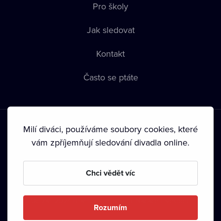
Pro školy
Jak sledovat
Kontakt
Často se ptáte
Milí diváci, používáme soubory cookies, které
vám zpříjemňují sledování divadla online.
Podmínky používání
•
Ochrana soukromí
•
Zásady používání
Chci vědět víc
Cookies
•
Autorská práva
•
Vysílání
Od září 2024 Dramox s.r.o. vlastní Nadace Livesport.
Rozumím