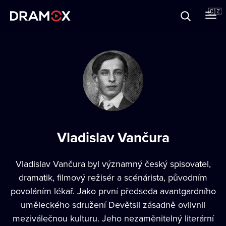
O Dramoxu
🇨🇿
Dárkové poukazy
Registrujte se
Vladislav Vančura
Vladislav Vančura byl významný český spisovatel,
dramatik, filmový režisér a scénárista, původním
povoláním lékař. Jako první předseda avantgardního
uměleckého sdružení Devětsil zásadně ovlivnil
meziválečnou kulturu. Jeho nezaměnitelný literární