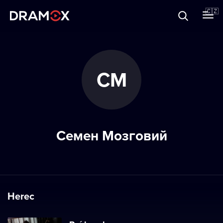
O Dramoxu
🇨🇿
Dárkové poukazy
СМ
Registrujte se
Семен Мозговий
Herec