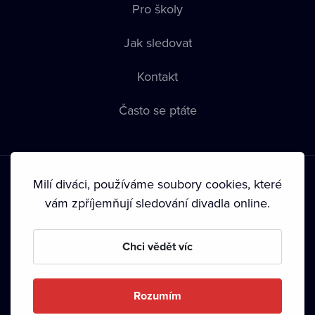
Pro školy
Jak sledovat
Kontakt
Často se ptáte
Milí diváci, používáme soubory cookies, které
vám zpříjemňují sledování divadla online.
Podmínky používání
•
Ochrana soukromí
•
Zásady používání
Chci vědět víc
Cookies
•
Autorská práva
•
Vysílání
Od září 2024 Dramox s.r.o. vlastní Nadace Livesport.
Rozumím