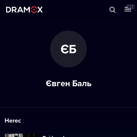
O Dramoxu
🇨🇿
Dárkové poukazy
ЄБ
Registrujte se
Євген Баль
Herec