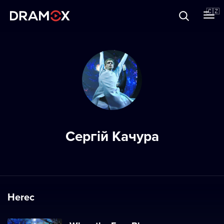
O Dramoxu
🇨🇿
Dárkové poukazy
Registrujte se
Сергій Качура
Herec