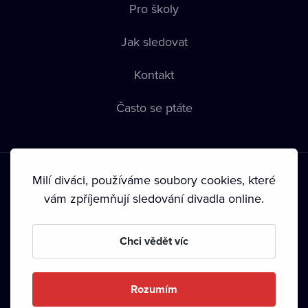
Pro školy
Jak sledovat
Kontakt
Často se ptáte
Milí diváci, používáme soubory cookies, které
vám zpříjemňují sledování divadla online.
Podmínky používání
•
Ochrana soukromí
•
Zásady používání
Chci vědět víc
Cookies
•
Autorská práva
•
Vysílání
Od září 2024 Dramox s.r.o. vlastní Nadace Livesport.
Rozumím