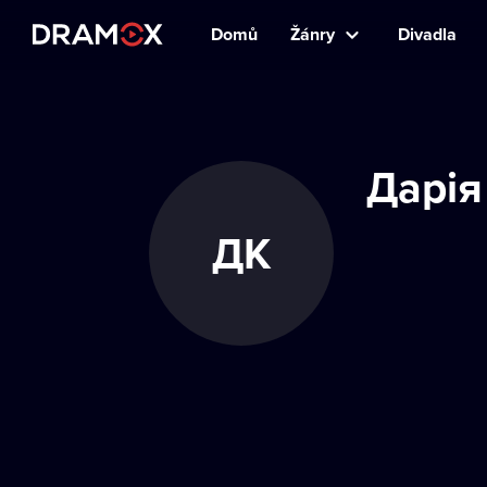
Domů
Žánry
Divadla
Дарія
ДК