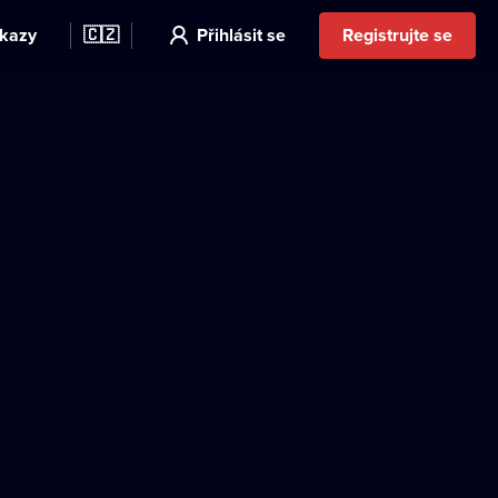
kazy
🇨🇿
Přihlásit se
Registrujte se