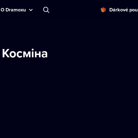
O Dramoxu
Dárkové pou
 Космiна