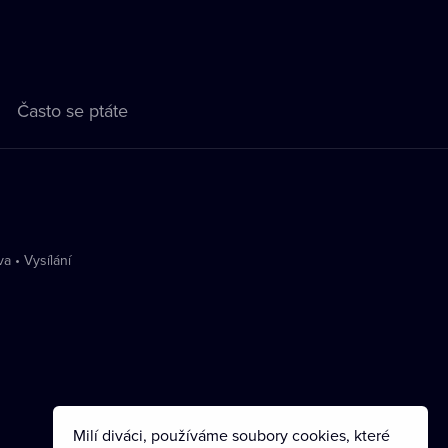
Často se ptáte
va
•
Vysílání
Milí diváci, používáme soubory cookies, které