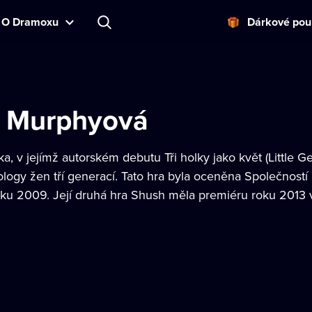
O Dramoxu
Dárkové pou
e Murphyová
ka, v jejímž autorském debutu Tři holky jako květ (Little 
ogy žen tří generací. Tato hra byla oceněna Společností i
roku 2009. Její druhá hra Shush měla premiéru roku 2013 