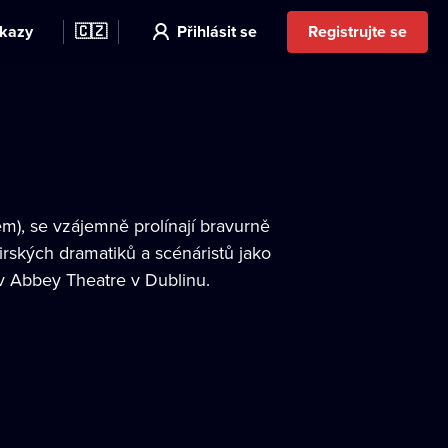
kazy
🇨🇿
Přihlásit se
Registrujte se
Gem), se vzájemně prolínají bravurně
rských dramatiků a scénáristů jako
v Abbey Theatre v Dublinu.