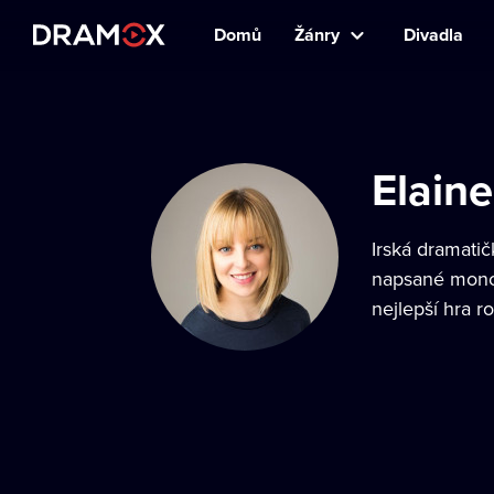
Domů
Žánry
Divadla
Elain
Irská dramatič
napsané monol
nejlepší hra 