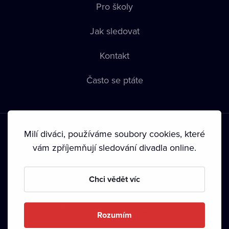
Pro školy
Jak sledovat
Kontakt
Často se ptáte
Milí diváci, používáme soubory cookies, které
vám zpříjemňují sledování divadla online.
Podmínky používání
•
Ochrana soukromí
•
Zásady používání
Chci vědět víc
Cookies
•
Autorská práva
•
Vysílání
Od září 2024 Dramox s.r.o. vlastní Nadace Livesport.
Rozumím