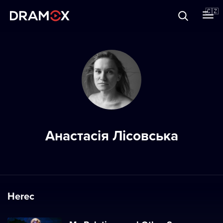
O Dramoxu
🇨🇿
Dárkové poukazy
Registrujte se
Анастасія Лісовська
Herec