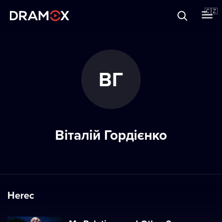
O Dramoxu
🇨🇿
Dárkové poukazy
ВГ
Registrujte se
Віталій Гордієнко
Herec