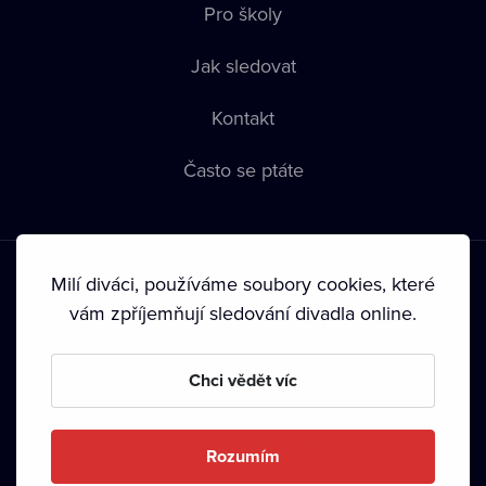
Pro školy
Jak sledovat
Kontakt
Často se ptáte
Milí diváci, používáme soubory cookies, které
vám zpříjemňují sledování divadla online.
Podmínky používání
•
Ochrana soukromí
•
Zásady používání
Chci vědět víc
Cookies
•
Autorská práva
•
Vysílání
Od září 2024 Dramox s.r.o. vlastní Nadace Livesport.
Rozumím