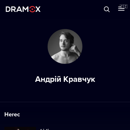
O Dramoxu
🇨🇿
Dárkové poukazy
Registrujte se
Андрій Кравчук
Herec