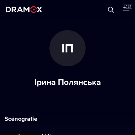
O Dramoxu
🇨🇿
Dárkové poukazy
ІП
Registrujte se
Ірина Полянська
Scénografie