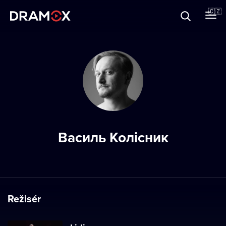
O Dramoxu
🇨🇿
Dárkové poukazy
Registrujte se
Василь Колісник
Režisér