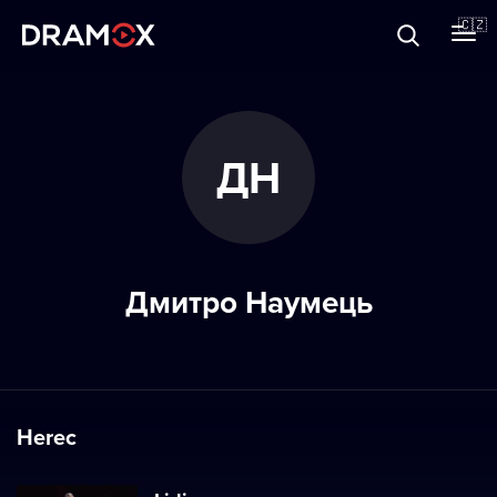
O Dramoxu
🇨🇿
Dárkové poukazy
ДН
Registrujte se
Дмитро Наумець
Herec