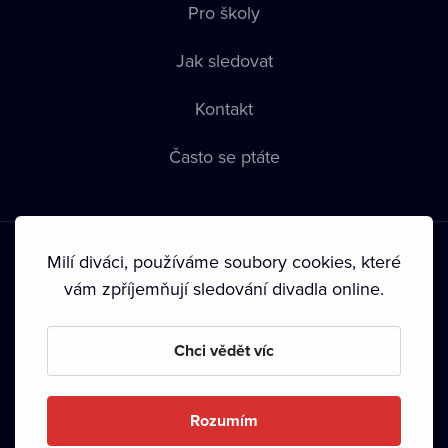
Pro školy
Jak sledovat
Kontakt
Často se ptáte
Milí diváci, používáme soubory cookies, které
vám zpříjemňují sledování divadla online.
Podmínky používání
•
Ochrana soukromí
•
Zásady používání
Chci vědět víc
Cookies
•
Autorská práva
•
Vysílání
Od září 2024 Dramox s.r.o. vlastní Nadace Livesport.
Rozumím