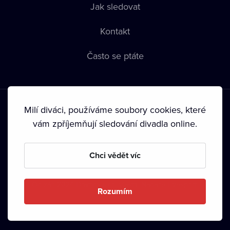
Jak sledovat
Kontakt
Často se ptáte
Milí diváci, používáme soubory cookies, které
vám zpříjemňují sledování divadla online.
Podmínky používání
•
Ochrana soukromí
•
Zásady používání
Chci vědět víc
Cookies
•
Autorská práva
•
Vysílání
Od září 2024 Dramox s.r.o. vlastní Nadace Livesport.
Rozumím
Copyright © 2020-
2026
Dramox