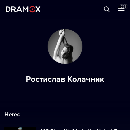
O Dramoxu
🇨🇿
Dárkové poukazy
Registrujte se
Ростислав Колачник
Herec