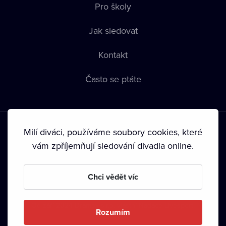
Pro školy
Jak sledovat
Kontakt
Často se ptáte
Milí diváci, používáme soubory cookies, které
vám zpříjemňují sledování divadla online.
Podmínky používání
•
Ochrana soukromí
•
Zásady používání
Chci vědět víc
Cookies
•
Autorská práva
•
Vysílání
Od září 2024 Dramox s.r.o. vlastní Nadace Livesport.
Rozumím