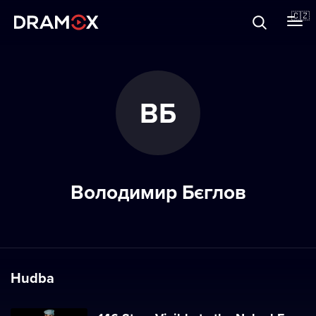
O Dramoxu
🇨🇿
Dárkové poukazy
ВБ
Registrujte se
Володимир Бєглов
Hudba