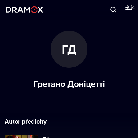
O Dramoxu
🇨🇿
Dárkové poukazy
ГД
Registrujte se
Гретано Доніцетті
Autor předlohy