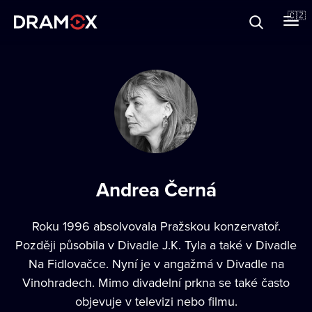
O Dramoxu
🇨🇿
Dárkové poukazy
Registrujte se
Andrea Černá
Roku 1996 absolvovala Pražskou konzervatoř.
Později působila v Divadle J.K. Tyla a také v Divadle
Na Fidlovačce. Nyní je v angažmá v Divadle na
Vinohradech. Mimo divadelní prkna se také často
objevuje v televizi nebo filmu.