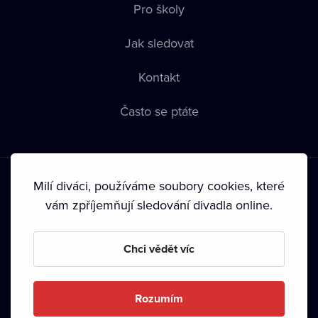
Pro školy
Jak sledovat
Kontakt
Často se ptáte
Milí diváci, používáme soubory cookies, které
vám zpříjemňují sledování divadla online.
Podmínky používání
•
Ochrana soukromí
•
Zásady používání
Chci vědět víc
Cookies
•
Autorská práva
•
Vysílání
Od září 2024 Dramox s.r.o. vlastní Nadace Livesport.
Rozumím