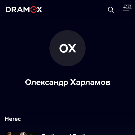
O Dramoxu
🇨🇿
Dárkové poukazy
ОХ
Registrujte se
Олександр Харламов
Herec