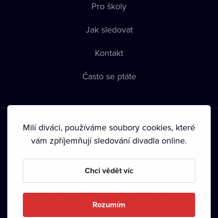
Pro školy
Jak sledovat
Kontakt
Často se ptáte
Milí diváci, používáme soubory cookies, které
vám zpříjemňují sledování divadla online.
Podmínky používání
•
Ochrana soukromí
•
Zásady používání
Chci vědět víc
Cookies
•
Autorská práva
•
Vysílání
Od září 2024 Dramox s.r.o. vlastní Nadace Livesport.
Rozumím