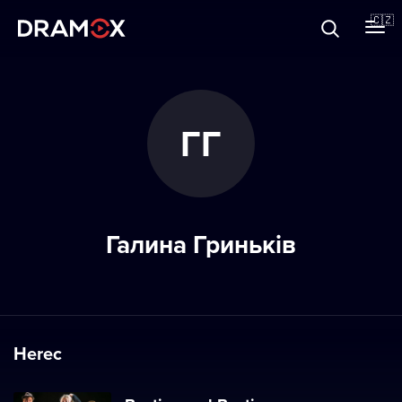
O Dramoxu
🇨🇿
Dárkové poukazy
ГГ
Registrujte se
Галина Гриньків
Herec