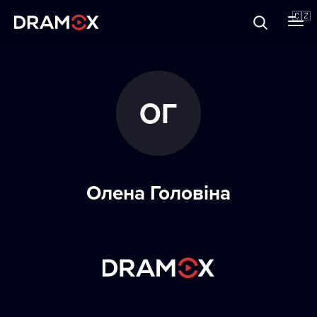
O Dramoxu
🇨🇿
Dárkové poukazy
ОГ
Registrujte se
Олена Головіна