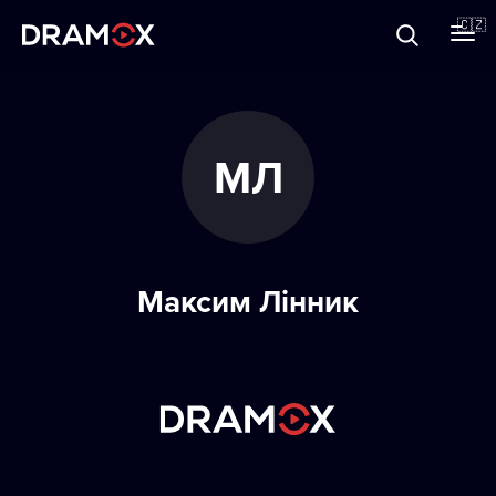
O Dramoxu
🇨🇿
Dárkové poukazy
МЛ
Registrujte se
Максим Лінник