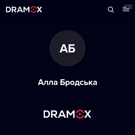
O Dramoxu
🇨🇿
Dárkové poukazy
АБ
Registrujte se
Алла Бродська