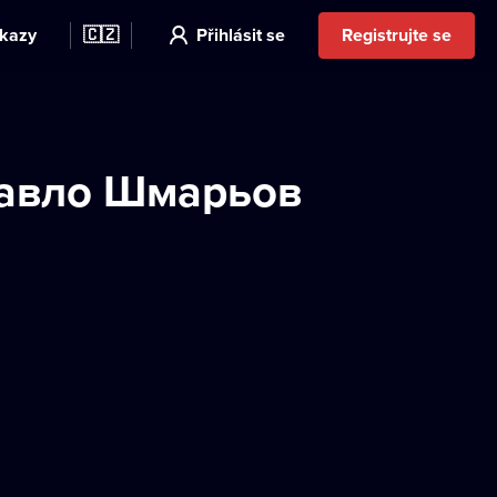
kazy
🇨🇿
Přihlásit se
Registrujte se
Павло Шмарьов