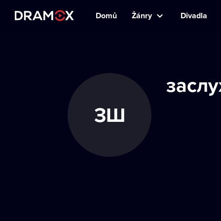
Domů
Žánry
Divadla
заслу
ЗШ