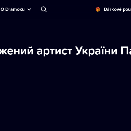
O Dramoxu
Dárkové pou
жений артист України 