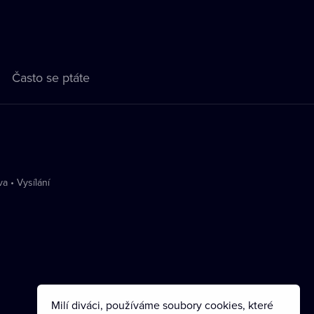
Často se ptáte
va
•
Vysílání
Milí diváci, používáme soubory cookies, které