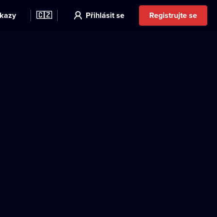
kazy
🇨🇿
Přihlásit se
Registrujte se