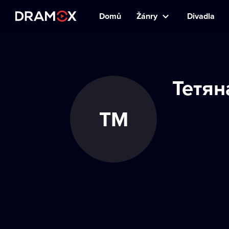
Domů
Žánry
Divadla
Тетян
ТМ