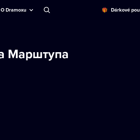
O Dramoxu
Dárkové pou
а Марштупа