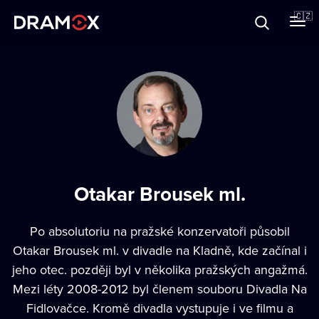
O Dramoxu
🇨🇿
Dárkové poukazy
Registrujte se
Otakar Brousek ml.
Po absolutoriu na pražské konzervatoři působil
Otakar Brousek ml. v divadle na Kladně, kde začínal i
jeho otec. později byl v několika pražských angažmá.
Mezi léty 2008-2012 byl členem souboru Divadla Na
Fidlovačce. Kromě divadla vystupuje i ve filmu a