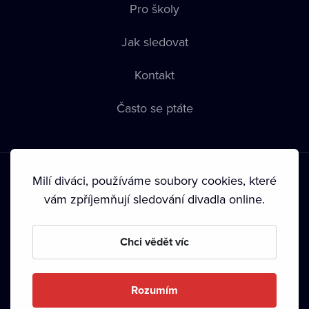
Pro školy
Jak sledovat
Kontakt
Často se ptáte
Milí diváci, používáme soubory cookies, které
vám zpříjemňují sledování divadla online.
Podmínky používání
•
Ochrana soukromí
•
Zásady používání
Chci vědět víc
Cookies
•
Autorská práva
•
Vysílání
Od září 2024 Dramox s.r.o. vlastní Nadace Livesport.
Rozumím