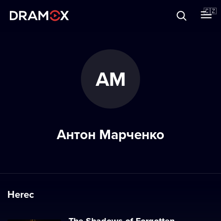
O Dramoxu
🇨🇿
Dárkové poukazy
АМ
Registrujte se
Антон Марченко
Herec