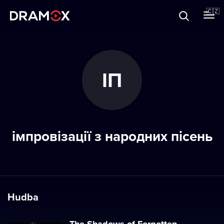
O Dramoxu
🇨🇿
Dárkové poukazy
ІП
Registrujte se
імпровізації з народних пісень
Hudba