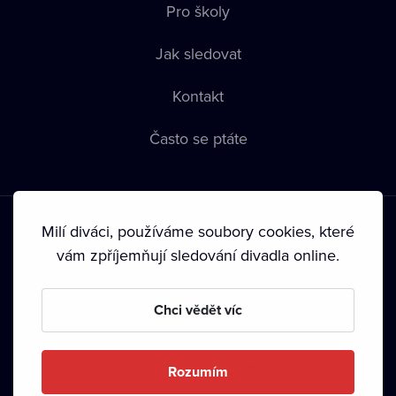
Pro školy
Jak sledovat
Kontakt
Často se ptáte
Milí diváci, používáme soubory cookies, které
vám zpříjemňují sledování divadla online.
Podmínky používání
•
Ochrana soukromí
•
Zásady používání
Chci vědět víc
Cookies
•
Autorská práva
•
Vysílání
Od září 2024 Dramox s.r.o. vlastní Nadace Livesport.
Rozumím