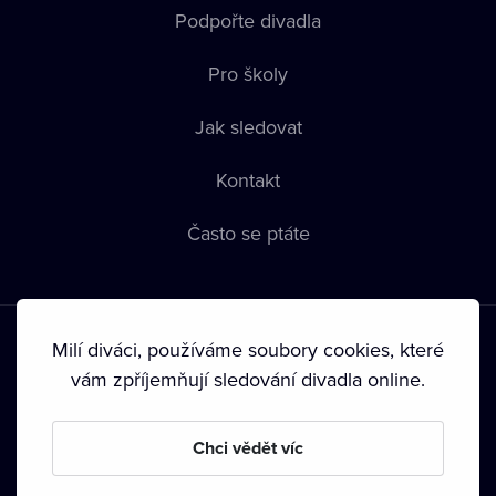
Podpořte divadla
Pro školy
Jak sledovat
Kontakt
Často se ptáte
Milí diváci, používáme soubory cookies, které
vám zpříjemňují sledování divadla online.
Podmínky používání
•
Ochrana soukromí
•
Zásady používání
Chci vědět víc
Cookies
•
Autorská práva
•
Vysílání