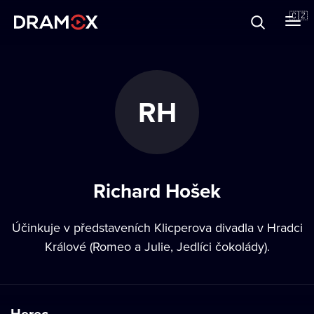
O Dramoxu
🇨🇿
Dárkové poukazy
RH
Registrujte se
Richard Hošek
Účinkuje v představeních Klicperova divadla v Hradci
Králové (Romeo a Julie, Jedlíci čokolády).
Herec