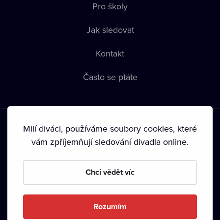
Pro školy
Jak sledovat
Kontakt
Často se ptáte
Milí diváci, používáme soubory cookies, které
vám zpříjemňují sledování divadla online.
Podmínky používání
•
Ochrana soukromí
•
Zásady používání
Chci vědět víc
Cookies
•
Autorská práva
•
Vysílání
Od září 2024 Dramox s.r.o. vlastní Nadace Livesport.
Rozumím