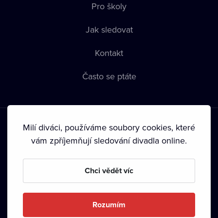
Pro školy
Jak sledovat
Kontakt
Často se ptáte
Milí diváci, používáme soubory cookies, které
vám zpříjemňují sledování divadla online.
Podmínky používání
•
Ochrana soukromí
•
Zásady používání
Chci vědět víc
Cookies
•
Autorská práva
•
Vysílání
Od září 2024 Dramox s.r.o. vlastní Nadace Livesport.
Rozumím