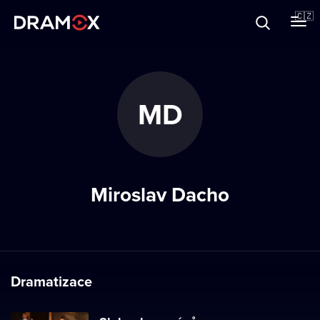
O Dramoxu
🇨🇿
Dárkové poukazy
MD
Registrujte se
Miroslav Dacho
Dramatizace