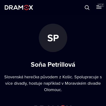
O Dramoxu
🇨🇿
Dárkové poukazy
SP
Registrujte se
Soňa Petrillová
Slovenská herečka původem z Košic. Spolupracuje s
více divadly, hostuje například v Moravském divadle
Olomouc.