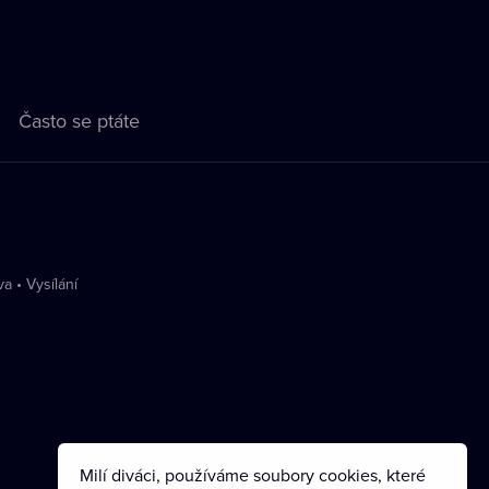
Často se ptáte
va
•
Vysílání
Milí diváci, používáme soubory cookies, které