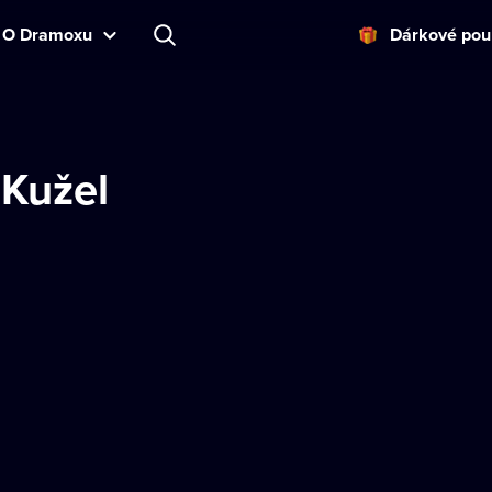
O Dramoxu
Dárkové pou
 Kužel