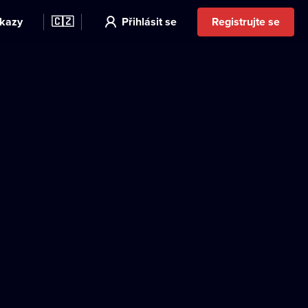
kazy
🇨🇿
Přihlásit se
Registrujte se