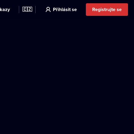
kazy
🇨🇿
Přihlásit se
Registrujte se