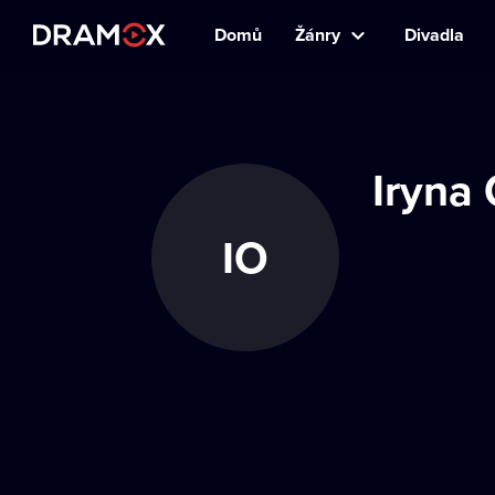
Domů
Žánry
Divadla
Iryna
IO