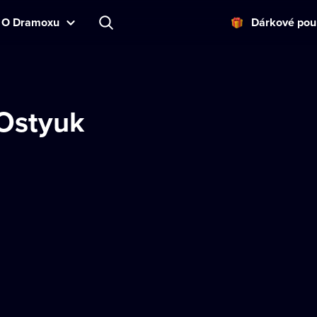
O Dramoxu
Dárkové pou
 Ostyuk