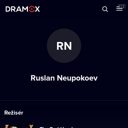
O Dramoxu
🇨🇿
Dárkové poukazy
RN
Registrujte se
Ruslan Neupokoev
Režisér