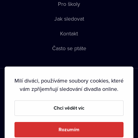
Pro školy
Jak sledovat
Kontakt
Často se ptáte
Milí diváci, používáme soubory cookies, které
vám zpříjemňují sledování divadla online.
Podmínky používání
•
Ochrana soukromí
•
Zásady používání
Chci vědět víc
Cookies
•
Autorská práva
•
Vysílání
Od září 2024 Dramox s.r.o. vlastní Nadace Livesport.
Rozumím