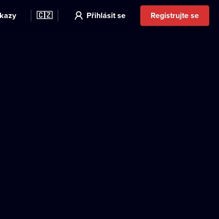
kazy
🇨🇿
Přihlásit se
Registrujte se