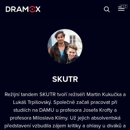
O Dramoxu
🇨🇿
Dárkové poukazy
Registrujte se
SKUTR
Režijní tandem SKUTR tvoří režiséři Martin Kukučka a
Lukáš Trpišovský. Společně začali pracovat při
studiích na DAMU u profesora Josefa Krofty a
profesora Miloslava Klímy. Už jejich absolventská
představení vzbudila zájem kritiky a ohlasy u diváků a