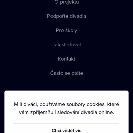
O projektu
Podpořte divadla
Pro školy
Jak sledovat
Kontakt
Často se ptáte
Milí diváci, používáme soubory cookies, které
vám zpříjemňují sledování divadla online.
Podmínky používání
•
Ochrana soukromí
•
Zásady používání
Chci vědět víc
Cookies
•
Autorská práva
•
Vysílání