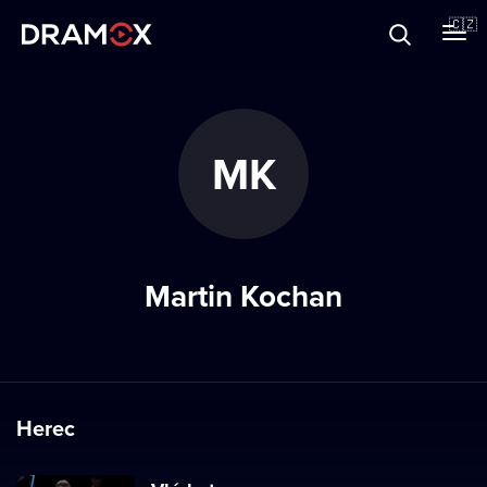
O Dramoxu
🇨🇿
Dárkové poukazy
MK
Registrujte se
Martin Kochan
Herec