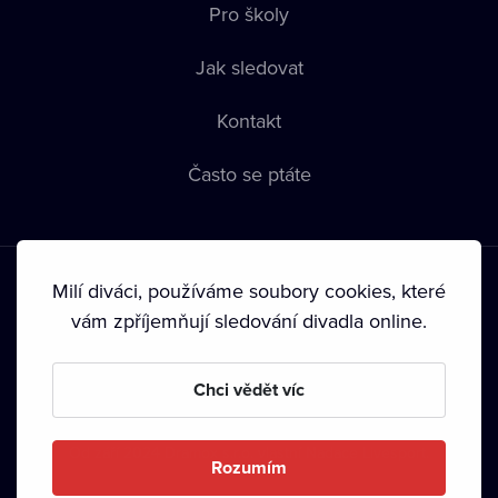
Pro školy
Jak sledovat
Kontakt
Často se ptáte
Milí diváci, používáme soubory cookies, které
vám zpříjemňují sledování divadla online.
Podmínky používání
•
Ochrana soukromí
•
Zásady používání
Chci vědět víc
Cookies
•
Autorská práva
•
Vysílání
Od září 2024 Dramox s.r.o. vlastní Nadace Livesport.
Rozumím