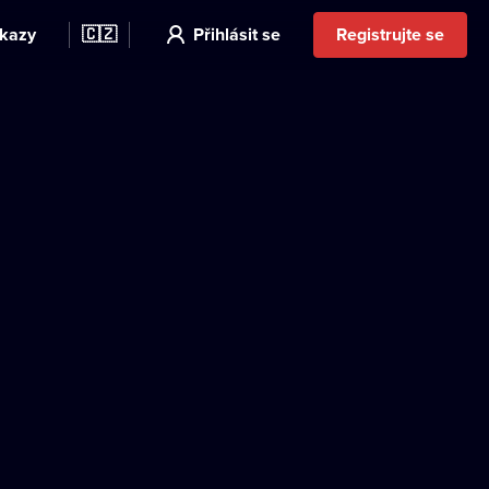
kazy
🇨🇿
Přihlásit se
Registrujte se