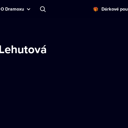
O Dramoxu
Dárkové pou
Lehutová