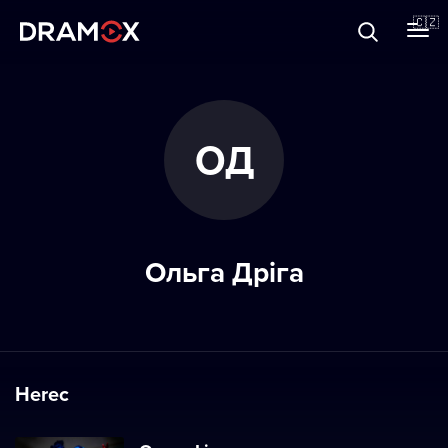
O Dramoxu
🇨🇿
Dárkové poukazy
ОД
Registrujte se
Ольга Дріга
Herec