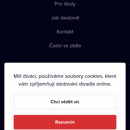
Pro školy
Jak sledovat
Kontakt
Často se ptáte
Milí diváci, používáme soubory cookies, které
vám zpříjemňují sledování divadla online.
Podmínky používání
•
Ochrana soukromí
•
Zásady používání
Chci vědět víc
Cookies
•
Autorská práva
•
Vysílání
Od září 2024 Dramox s.r.o. vlastní Nadace Livesport.
Rozumím