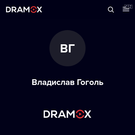
O Dramoxu
🇨🇿
Dárkové poukazy
ВГ
Registrujte se
Владислав Гоголь