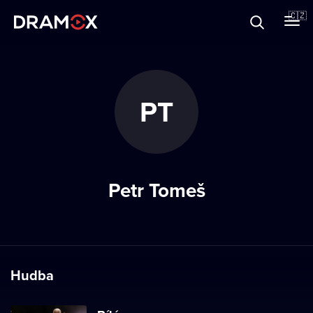
O Dramoxu
🇨🇿
Dárkové poukazy
PT
Registrujte se
Petr Tomeš
Hudba