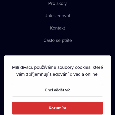
Pro školy
Jak sledovat
Kontakt
Často se ptáte
Milí diváci, používáme soubory cookies, které
vám zpříjemňují sledování divadla online.
Podmínky používání
•
Ochrana soukromí
•
Zásady používání
Chci vědět víc
Cookies
•
Autorská práva
•
Vysílání
Od září 2024 Dramox s.r.o. vlastní Nadace Livesport.
Rozumím