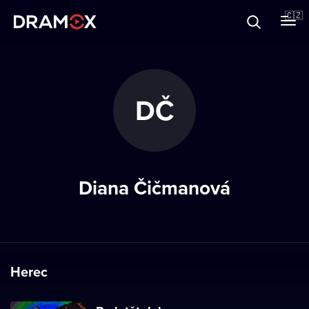
O Dramoxu
🇨🇿
Dárkové poukazy
DČ
Registrujte se
Diana Čičmanová
Herec