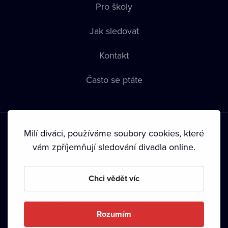
Pro školy
Jak sledovat
Kontakt
Často se ptáte
Milí diváci, používáme soubory cookies, které
vám zpříjemňují sledování divadla online.
Podmínky používání
•
Ochrana soukromí
•
Zásady používání
Chci vědět víc
Cookies
•
Autorská práva
•
Vysílání
Od září 2024 Dramox s.r.o. vlastní Nadace Livesport.
Rozumím