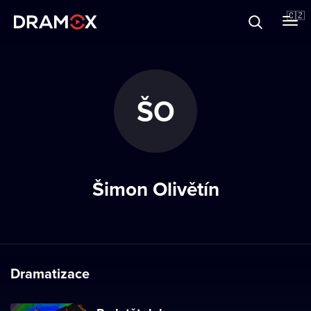
O Dramoxu
🇨🇿
Dárkové poukazy
ŠO
Registrujte se
Šimon Olivětín
Dramatizace