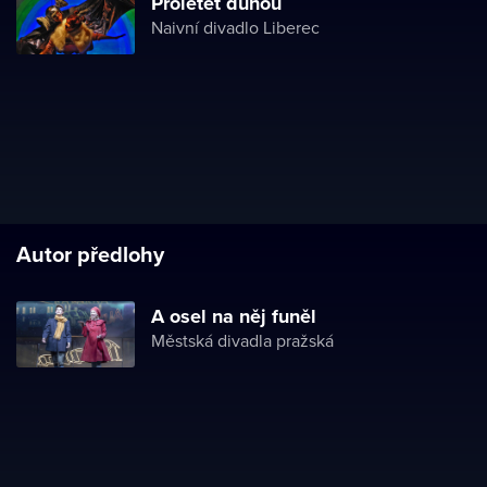
Proletět duhou
Naivní divadlo Liberec
Autor předlohy
A osel na něj funěl
Městská divadla pražská