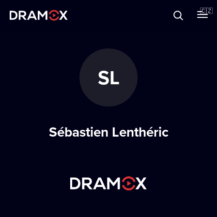
O Dramoxu
🇨🇿
Dárkové poukazy
SL
Registrujte se
Sébastien Lenthéric