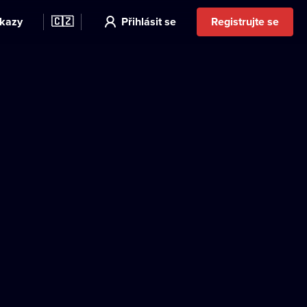
kazy
🇨🇿
Přihlásit se
Registrujte se