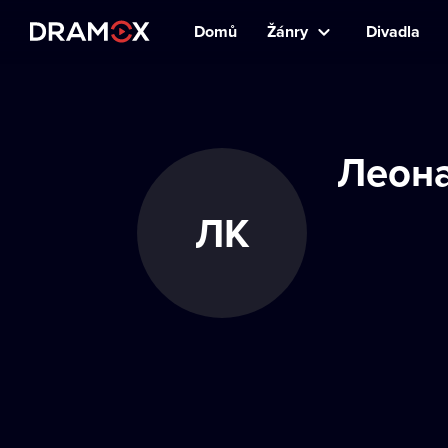
Domů
Žánry
Divadla
Леона
ЛК