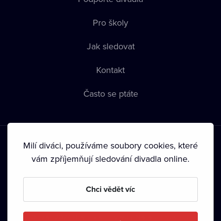
Pro školy
Jak sledovat
Kontakt
Často se ptáte
Milí diváci, používáme soubory cookies, které
vám zpříjemňují sledování divadla online.
Podmínky používání
•
Ochrana soukromí
•
Zásady používání
Chci vědět víc
Cookies
•
Autorská práva
•
Vysílání
Od září 2024 Dramox s.r.o. vlastní Nadace Livesport.