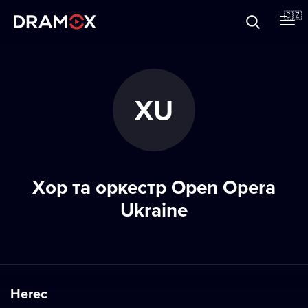
O Dramoxu
🇨🇿
Dárkové poukazy
ХU
Registrujte se
Хор та оркестр Open Opera
Ukraine
Herec