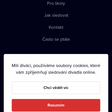
Pro školy
Jak sledovat
Kontakt
Často se ptáte
Milí diváci, používáme soubory cookies, které
vám zpříjemňují sledování divadla online.
Podmínky používání
•
Ochrana soukromí
•
Zásady používání
Chci vědět víc
Cookies
•
Autorská práva
•
Vysílání
Od září 2024 Dramox s.r.o. vlastní Nadace Livesport.
Rozumím