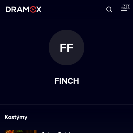
O Dramoxu
🇨🇿
Dárkové poukazy
FF
Registrujte se
FINCH
Kostýmy